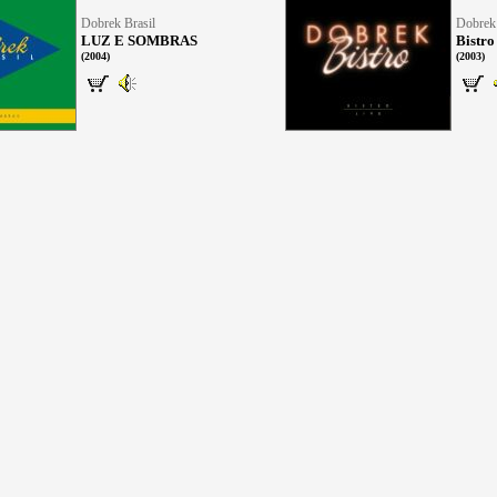
Dobrek Brasil
Dobrek 
LUZ E SOMBRAS
Bistr
(2004)
(2003)