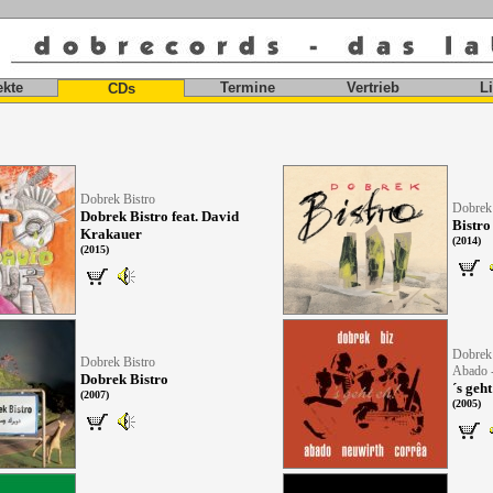
ekte
Termine
Vertrieb
L
CDs
Dobrek Bistro
Dobrek 
Dobrek Bistro feat. David
Bistro
Krakauer
(2014)
(2015)
Dobrek 
Dobrek Bistro
Abado -
Dobrek Bistro
´s geht
(2007)
(2005)