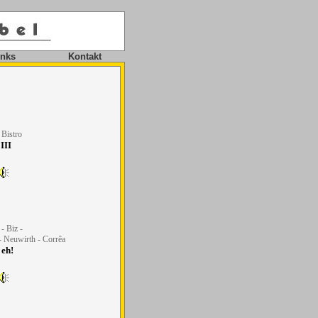
inks
Kontakt
Bistro
 III
- Biz -
 Neuwirth - Corrêa
 eh!