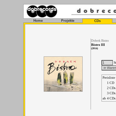
Home
Projekte
CDs
Dobrek Bistro
Bistro III
(2014)
S
Preisliste
1 CD
2 CDs
3 CDs
ab
4 CDs